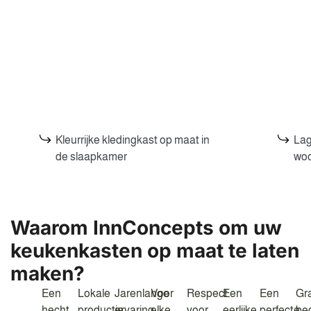
Kleurrijke kledingkast op maat in
Lag
de slaapkamer
wo
Waarom InnConcepts om uw
keukenkasten op maat te laten
maken?
Een
Lokale
Jarenlange
Voor
Respect
Een
Een
Gra
hecht
productie
ervaring
elke
voor
eerlijke,
perfecte
beg