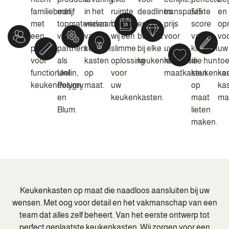
familiebedrijf
met
in het
ruimte
deadlines
transparante
5/5
en
met
topmaterialen
vervaardigen
hebben
en uw
prijs
score
op
een
van
van
wij een
budget
voor
van
vo
passie
partners
keuken
slimme
bij elke
uw
klanten
uw
voor
als
kasten
oplossing
keukenrenovatie.
keuken
die hun
to
functioneel
Unilin,
op
voor
maatkasten.
keukenka
ke
keukendesign.
Polyrey
maat.
uw
op
kas
en
keukenkasten.
maat
ma
Blum.
lieten
maken.
Keukenkasten op maat die naadloos aansluiten bij uw
wensen. Met oog voor detail en het vakmanschap van een
team dat alles zelf beheert. Van het eerste ontwerp tot
perfect geplaatste keukenkasten. Wij zorgen voor een