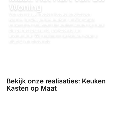
Woning
Van een strak, modern kookeiland tot een
warme, landelijke leefkeuken. InnConcepts
ontwerpt en realiseert de keukenkasten op maat
die perfect passen bij uw kookstijl en
levensritme. Wij realiseren de keuken waar u
altijd al van droomde.
Bekijk onze realisaties: Keuken
Kasten op Maat