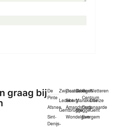
 graag bij
De
Zwijnaarde
Oostakker
Drongen
Gent-
Wetteren
Pinte
Centrum
n
Ledeberg
Sint-
Mariakerke
Deinze
Afsnee
Amandsberg
Oudenaarde
Gentbrugge
Brugge
Gent
Sint-
Wondelgem
Evergem
Denijs-