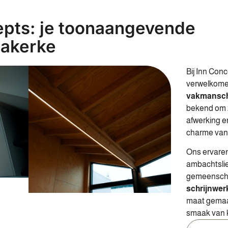
epts: je toonaangevende
iakerke
Bij Inn Conc
verwelkomen
vakmansc
bekend om 
afwerking 
charme van 
Ons ervaren
ambachtslie
gemeenschap
schrijnwer
maat gema
smaak van k