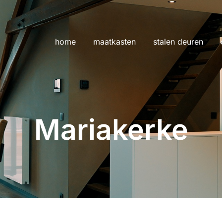
home
maatkasten
stalen deuren
Mariakerke