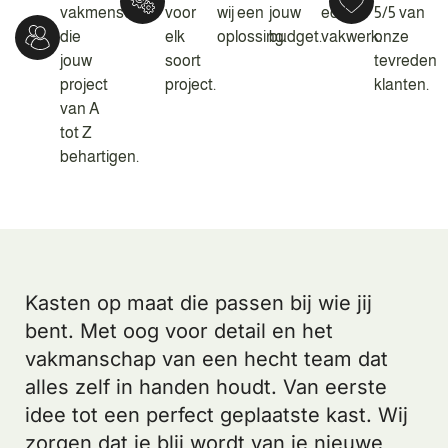
vakmensen
voor
wij een
jouw
echt
5/5 van
die
elk
oplossing.
budget.
vakwerk.
onze
jouw
soort
tevreden
project
project.
klanten.
van A
tot Z
behartigen.
Kasten op maat die passen bij wie jij
bent. Met oog voor detail en het
vakmanschap van een hecht team dat
alles zelf in handen houdt. Van eerste
idee tot een perfect geplaatste kast. Wij
zorgen dat je blij wordt van je nieuwe