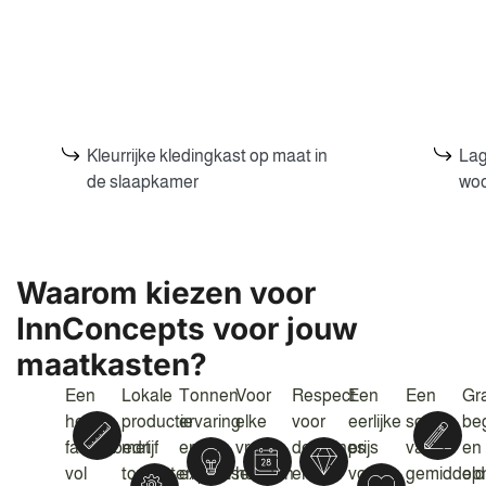
Kleurrijke kledingkast op maat in
Lag
de slaapkamer
wo
Waarom kiezen voor
InnConcepts voor jouw
maatkasten?
Een
Lokale
Tonnen
Voor
Respect
Een
Een
Gra
hecht
productie
ervaring
elke
voor
eerlijke
score
beg
familiebedrijf
met
en
vraag
deadlines
prijs
van
en
vol
topmaterialen.
expertise
hebben
en
voor
gemiddeld
op